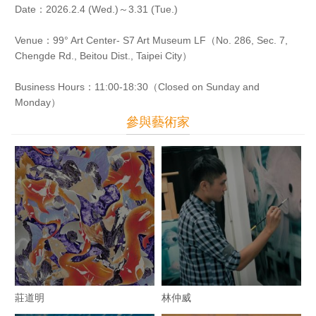
Date：2026.2.4 (Wed.)～3.31 (Tue.)
Venue：99° Art Center- S7 Art Museum LF（No. 286, Sec. 7,
Chengde Rd., Beitou Dist., Taipei City）
Business Hours：11:00-18:30（Closed on Sunday and
Monday）
參與藝術家
莊道明
林仲威