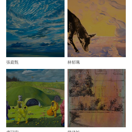
張庭甄
林郁珮