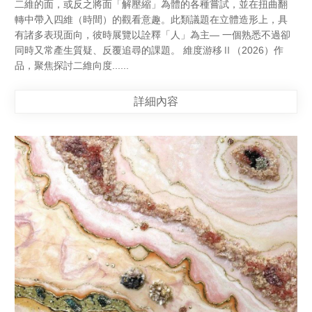
二維的面，或反之將面「解壓縮」為體的各種嘗試，並在扭曲翻
轉中帶入四維（時間）的觀看意趣。此類議題在立體造形上，具
有諸多表現面向，彼時展覽以詮釋「人」為主— 一個熟悉不過卻
同時又常產生質疑、反覆追尋的課題。 維度游移Ⅱ（2026）作
品，聚焦探討二維向度......
詳細內容