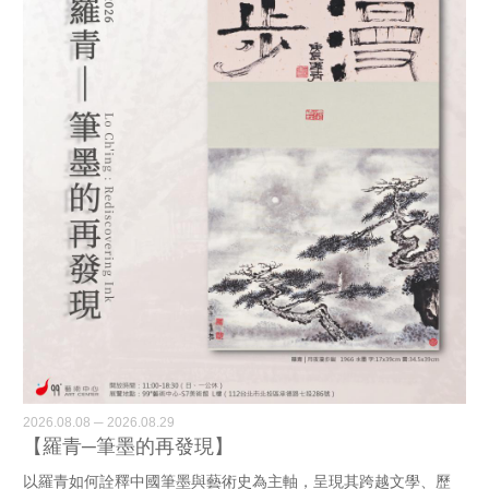
2026.08.08 ─ 2026.08.29
【羅青─筆墨的再發現】
以羅青如何詮釋中國筆墨與藝術史為主軸，呈現其跨越文學、歷