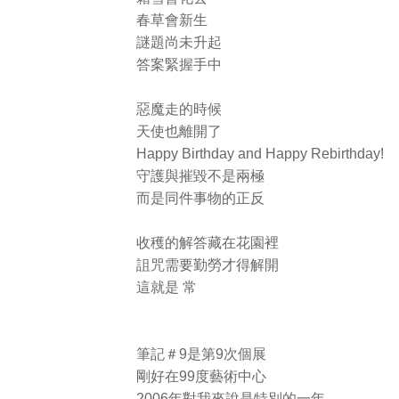
春草會新生
謎題尚未升起
答案緊握手中
惡魔走的時候
天使也離開了
Happy Birthday and Happy Rebirthday!
守護與摧毀不是兩極
而是同件事物的正反
收穫的解答藏在花園裡
詛咒需要勤勞才得解開
這就是 常
筆記＃9是第9次個展
剛好在99度藝術中心
2006年對我來說是特別的一年