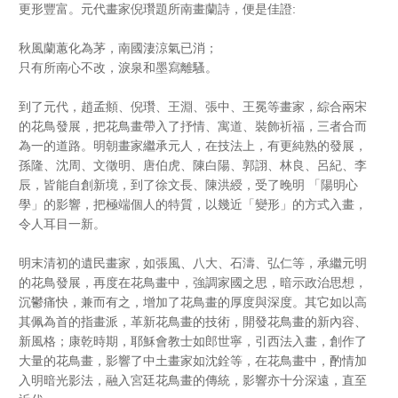
更形豐富。元代畫家倪瓚題所南畫蘭詩，便是佳證:
秋風蘭蕙化為茅，南國淒涼氣已消；
只有所南心不改，淚泉和墨寫離騷。
到了元代，趙孟頫、倪瓚、王淵、張中、王冕等畫家，綜合兩宋
的花鳥發展，把花鳥畫帶入了抒情、寓道、裝飾祈福，三者合而
為一的道路。明朝畫家繼承元人，在技法上，有更純熟的發展，
孫隆、沈周、文徵明、唐伯虎、陳白陽、郭詡、林良、呂紀、李
辰，皆能自創新境，到了徐文長、陳洪綬，受了晚明 「陽明心
學」的影響，把極端個人的特質，以幾近「變形」的方式入畫，
令人耳目一新。
明末清初的遺民畫家，如張風、八大、石濤、弘仁等，承繼元明
的花鳥發展，再度在花鳥畫中，強調家國之思，暗示政治思想，
沉鬱痛快，兼而有之，增加了花鳥畫的厚度與深度。其它如以高
其佩為首的指畫派，革新花鳥畫的技術，開發花鳥畫的新內容、
新風格；康乾時期，耶穌會教士如郎世寧，引西法入畫，創作了
大量的花鳥畫，影響了中土畫家如沈銓等，在花鳥畫中，酌情加
入明暗光影法，融入宮廷花鳥畫的傳統，影響亦十分深遠，直至