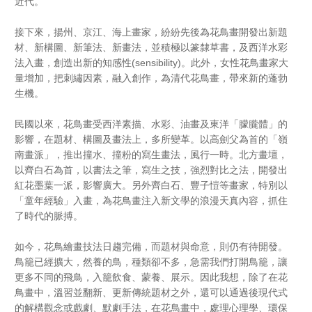
近代。
接下來，揚州、京江、海上畫家，紛紛先後為花鳥畫開發出新題
材、新構圖、新筆法、新畫法，並積極以篆隸草書，及西洋水彩
法入畫，創造出新的知感性(sensibility)。此外，女性花鳥畫家大
量增加，把刺繡因素，融入創作，為清代花鳥畫，帶來新的蓬勃
生機。
民國以來，花鳥畫受西洋素描、水彩、油畫及東洋「朦朧體」的
影響，在題材、構圖及畫法上，多所變革。以高劍父為首的「嶺
南畫派」，推出撞水、撞粉的寫生畫法，風行一時。北方畫壇，
以齊白石為首，以書法之筆，寫生之技，強烈對比之法，開發出
紅花墨葉一派，影響廣大。另外齊白石、豐子愷等畫家，特別以
「童年經驗」入畫，為花鳥畫注入新文學的浪漫天真內容，抓住
了時代的脈搏。
如今，花鳥繪畫技法日趨完備，而題材與命意，則仍有待開發。
鳥籠已經擴大，然養的鳥，種類卻不多，急需我們打開鳥籠，讓
更多不同的飛鳥，入籠飲食、蒙養、展示。因此我想，除了在花
鳥畫中，溫習並翻新、更新傳統題材之外，還可以通過後現代式
的解構觀念或戲劇、默劇手法，在花鳥畫中，處理心理學、環保