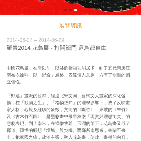
展覽資訊
2014-06-07 ─ 2014-06-29
羅青2014 花鳥展 - 打開籠門 還鳥籠自由
中國花鳥畫，在唐以前，以裝飾祈福功能居多，到了五代南唐江
南布衣徐熙，以「野逸」風格，表達個人意趣，方有了明顯的獨
立個性。
「野逸」畫派的題材，經過北宋文同、蘇軾文人畫家的深化發
揚，在「觀物之生」、「格物致知」的理學影響下，成了反映畫
家人格、心境及經驗的象徵，文同的《斷竹》，東坡的《朱竹》
及《古木竹石圖》，是墨彩畫中最早象徵「現實與理想衝突」的
悲劇表現。到了南宋，在禪僧牧谿、玉澗的筆下，花鳥畫又成了
禪道、禪悟的觀想「壇城」與契機。而鄭所南思肖，畫蘭不畫
土，把家國之痛，政治主張，融入花鳥畫，使此一畫種的內容，