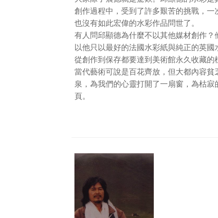
創作過程中，受到了許多艱苦的挑戰，一
也沒有如此宏偉的水彩作品問世了。
有人問邱顯德為什麼不以其他媒材創作？
以他只以最好的法國水彩紙與純正的英國
從創作到保存都要達到美術館永久收藏的
當代藝術可說是百花齊放，但大都內容貧
泉，為我們的心靈打開了一扇窗，為枯寂
頁。