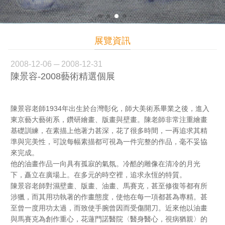
展覽資訊
2008-12-06 ─ 2008-12-31
陳景容-2008藝術精選個展
陳景容老師1934年出生於台灣彰化，師大美術系畢業之後，進入
東京藝大藝術系，鑽研繪畫、版畫與壁畫。陳老師非常注重繪畫
基礎訓練，在素描上他著力甚深，花了很多時間，一再追求其精
準與完美性，可說每幅素描都可視為一件完整的作品，毫不妥協
來完成。
他的油畫作品一向具有孤寂的氣氛。冷酷的雕像在清冷的月光
下，矗立在廣場上。在多元的時空裡，追求永恆的特質。
陳景容老師對濕壁畫、版畫、油畫、馬賽克，甚至修復等都有所
涉獵，而其用功執著的作畫態度，使他在每一項都甚為專精。甚
至曾一度用功太過，而致使手腕曾因而受傷開刀。近來他以油畫
與馬賽克為創作重心，花蓮門諾醫院〈醫身醫心，視病猶親〉的