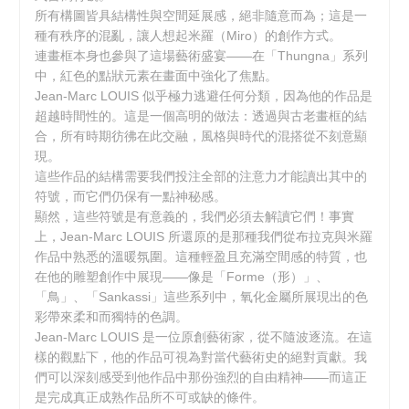
所有構圖皆具結構性與空間延展感，絕非隨意而為；這是一
種有秩序的混亂，讓人想起米羅（Miro）的創作方式。
連畫框本身也參與了這場藝術盛宴——在「Thungna」系列
中，紅色的點狀元素在畫面中強化了焦點。
Jean-Marc LOUIS 似乎極力逃避任何分類，因為他的作品是
超越時間性的。這是一個高明的做法：透過與古老畫框的結
合，所有時期彷彿在此交融，風格與時代的混搭從不刻意顯
現。
這些作品的結構需要我們投注全部的注意力才能讀出其中的
符號，而它們仍保有一點神秘感。
顯然，這些符號是有意義的，我們必須去解讀它們！事實
上，Jean-Marc LOUIS 所還原的是那種我們從布拉克與米羅
作品中熟悉的溫暖氛圍。這種輕盈且充滿空間感的特質，也
在他的雕塑創作中展現——像是「Forme（形）」、
「鳥」、「Sankassi」這些系列中，氧化金屬所展現出的色
彩帶來柔和而獨特的色調。
Jean-Marc LOUIS 是一位原創藝術家，從不隨波逐流。在這
樣的觀點下，他的作品可視為對當代藝術史的絕對貢獻。我
們可以深刻感受到他作品中那份強烈的自由精神——而這正
是完成真正成熟作品所不可或缺的條件。