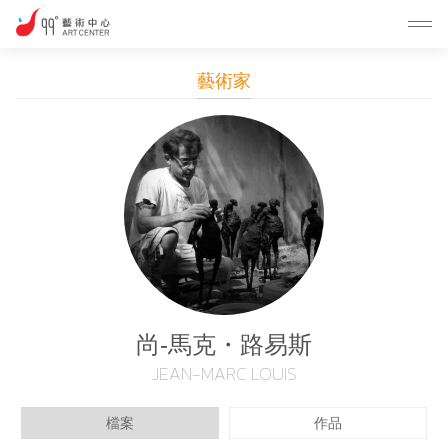
藝術家
尚-馬克・路易斯
JEAN-MARC LOUIS
檔案
作品