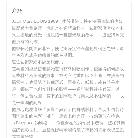
介紹
Jean-Marc LOUIS 1959年生於非洲，擁有法國血統的他曾
經歷過大量旅行，也正是在這些旅程中，藝術家所吸收的不
只是各地的風光，也包括一種靈光般的啟示——這些將照亮
他所有的創作。
他曾長時間居留非洲，使他深深沉浸在赭色與褐色之中，這
些色彩也成為他繪畫的底色基調。
這位藝術家絕不缺乏想像力……
在泰國的經歷使他開始進行材料回收創作，他懂得如何讀取
這些材料所承載的故事，並將它們重新賦予生命。在抽象的
探索中，他嘗試了各種形式。舊畫布、紙板，或有時是木
頭，都成了他創作材料的載體——這些材料往往異質、過
時，像是舊地圖、剪下的新聞報導（讓人忍不住閱讀）、或
是一團團的亂線。
他用心處理這些「多樣且異質」的拼貼材料，呈現出仿若時
間洗鍊出的色彩，帶有一層古老的光澤，有點類似布拉克
（Braque）的風格……你也會在他的作品中發現一些極其簡
潔的色彩搭配，這些線條與筆觸構成了神秘的抽象表現主義
式書寫符號。