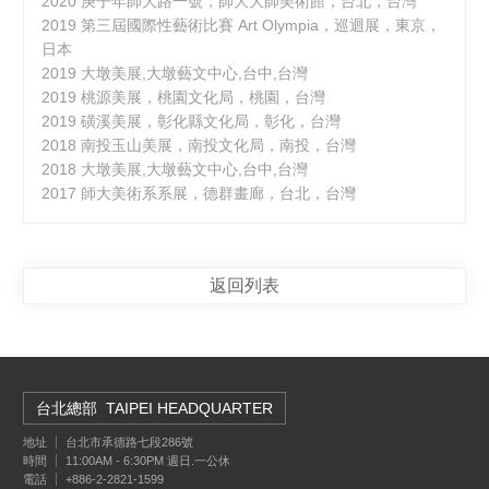
2020 庚子年師大路一號，師大大師美術館，台北，台灣
2019 第三屆國際性藝術比賽 Art Olympia，巡迴展，東京，
日本
2019 大墩美展,大墩藝文中心,台中,台灣
2019 桃源美展，桃園文化局，桃園，台灣
2019 磺溪美展，彰化縣文化局，彰化，台灣
2018 南投玉山美展，南投文化局，南投，台灣
2018 大墩美展,大墩藝文中心,台中,台灣
2017 師大美術系系展，德群畫廊，台北，台灣
返回列表
台北總部
TAIPEI HEADQUARTER
地址
台北市承德路七段286號
時間
11:00AM - 6:30PM 週日.一公休
電話
+886-2-2821-1599