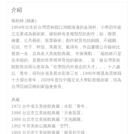
介紹
楊柏林 (楊象)
1954年出生於台灣雲林縣口湖鄉海邊的金湖村。小學四年級
立志要成為藝術家。楊柏林有多種類型的創作，如：雕塑、
繪畫、公共藝術、裝置藝術；創作材質包括銅鐵、不鏽鋼、
石頭、竹子、蚵殼、馬賽克、氣球布，作品屢獲公共藝術比
賽第一名，且為各大美術館典藏。 作家蔣勳：「楊柏林只是
在本能的、直覺的世界裡孕育他的藝術」，並「被台灣美術
館館長倪再沁形容為『在學院內外遊走的天才』」。十八歲
以「青年」得到全省美展水彩第三名，1986年獲選為雲林縣
十大傑出青年，2009年度任中國文化大學駐校藝術家，現為
台灣亞細亞雕刻家協會會長。
典藏
1972 台中省立美術館典藏：水彩「青年」
1988 台北市立美術館典藏「天食裝置」
1989 台北市立美術館典藏「天地圖騰」
1992 牛耳美術公園典藏「空門」
1993 台北市立美術館典藏「臉系列五樣」